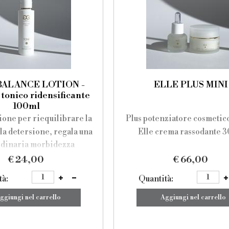
BALANCE LOTION -
ELLE PLUS MINI
 tonico ridensificante
100ml
ione per riequilibrare la
Plus potenziatore cosmetic
 la detersione, regala una
Elle crema rassodante 3
rdinaria morbidezza
do la perdita d'acqua e
€ 24,00
€ 66,00
la pelle più levigata ed
tà:
Quantità:
elastica.
ggiungi nel carrello
Aggiungi nel carrello