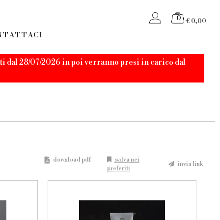
0
€ 0,00
NTATTACI
i dal 28/07/2026 in poi verranno presi in carico dal
download pdf
salva nei
invia link
preferiti