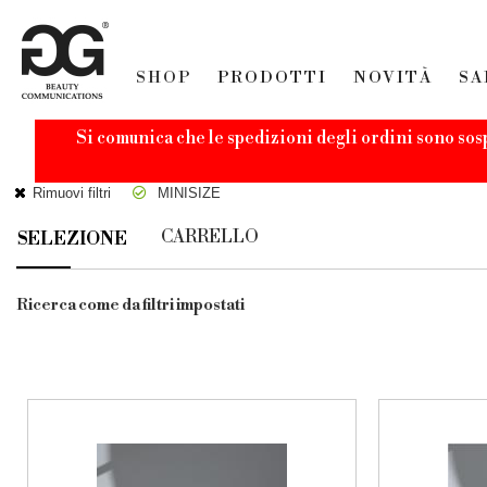
SHOP
PRODOTTI
NOVITÀ
SA
Si comunica che le spedizioni degli ordini sono sos
Rimuovi filtri
MINISIZE
CARRELLO
SELEZIONE
Ricerca come da filtri impostati