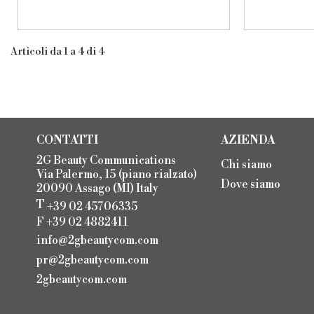
Articoli da 1 a 4 di 4
CONTATTI
AZIENDA
2G Beauty Communications
Chi siamo
Via Palermo, 15 (piano rialzato)
Dove siamo
20090 Assago (MI) Italy
T
+39 02 45706335
F +39 02 4882411
info@2gbeautycom.com
pr@2gbeautycom.com
2gbeautycom.com