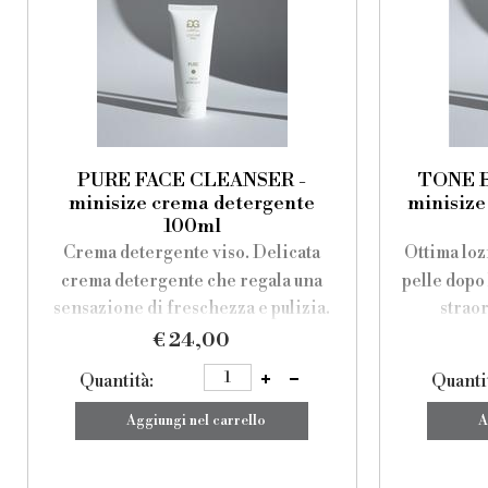
PURE FACE CLEANSER -
TONE 
minisize crema detergente
minisize
100ml
Crema detergente viso. Delicata
Ottima loz
crema detergente che regala una
pelle dopo
sensazione di freschezza e pulizia.
strao
compensan
€ 24,00
rendendo 
Quantità:
Quanti
Aggiungi nel carrello
A