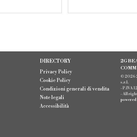
DIRECTORY
2G BE
COMM
Privacy Policy
© 2026 
Cookie Policy
s.r.l.
- P.IVA 
Condizioni generali di vendita
- All rig
Note legali
powere
Accessibilità