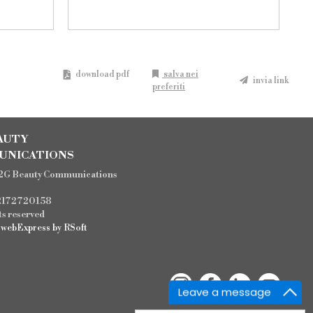
download pdf
salva nei
invia link
preferiti
AUTY
UNICATIONS
2G Beauty Communications
12172720158
hts reserved
d
webExpress
by
RSoft
Leave a message