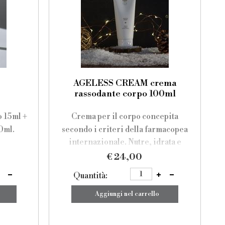
AGELESS CREAM crema
rassodante corpo 100ml
o 15ml +
Crema per il corpo concepita
0ml.
secondo i criteri della farmacopea
internazionale. Nutre, idrata e
rassoda le zone che più risentono
€ 24,00
di poco tono, sostenendo anche la
Quantità:
rinascita delle strutture cellulari
più deboli.
Aggiungi nel carrello