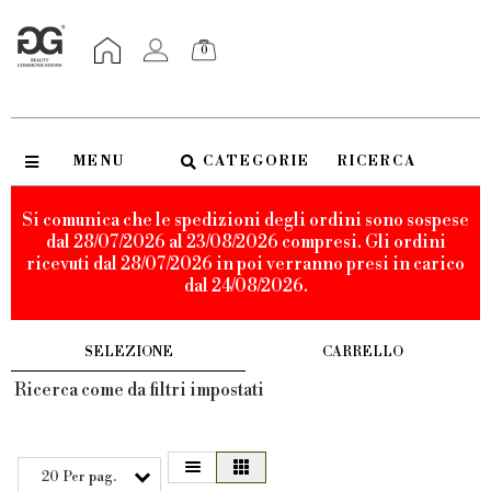
0
MENU
CATEGORIE
RICERCA
Si comunica che le spedizioni degli ordini sono sospese
dal 28/07/2026 al 23/08/2026 compresi. Gli ordini
ricevuti dal 28/07/2026 in poi verranno presi in carico
dal 24/08/2026.
SELEZIONE
CARRELLO
Ricerca come da filtri impostati
20 Per pag.