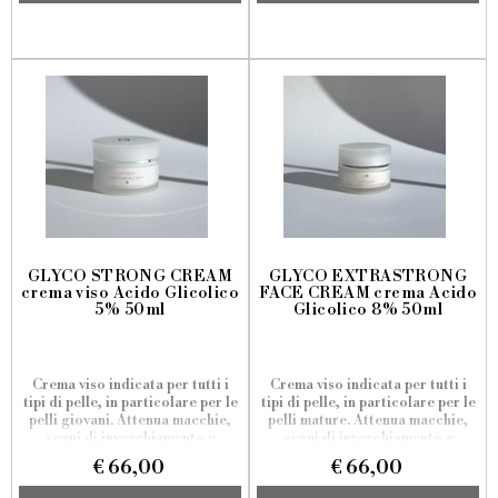
GLYCO STRONG CREAM
GLYCO EXTRASTRONG
crema viso Acido Glicolico
FACE CREAM crema Acido
5% 50ml
Glicolico 8% 50ml
Crema viso indicata per tutti i
Crema viso indicata per tutti i
tipi di pelle, in particolare per le
tipi di pelle, in particolare per le
pelli giovani. Attenua macchie,
pelli mature. Attenua macchie,
segni di invecchiamento e
segni di invecchiamento e
postumi da acne, migliorando
postumi da acne, migliorando
€ 66,00
€ 66,00
compattezza e qualità della
compattezza e qualità della
pelle.
pelle.