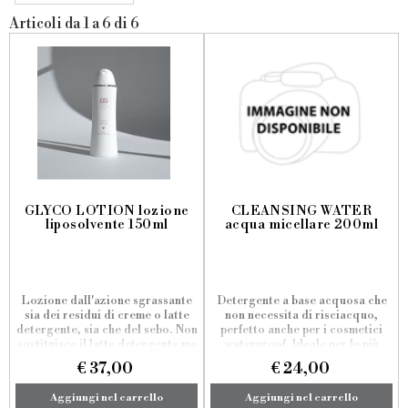
Articoli da 1 a 6 di 6
GLYCO LOTION lozione
CLEANSING WATER
liposolvente 150ml
acqua micellare 200ml
Lozione dall'azione sgrassante
Detergente a base acquosa che
sia dei residui di creme o latte
non necessita di risciacquo,
detergente, sia che del sebo. Non
perfetto anche per i cosmetici
sostituisce il latte detergente ma
waterproof. Ideale per le più
ne completa e approfondisce
pigre, che hanno voglia di
€ 37,00
€ 24,00
l'azione pulente in caso di
detergere e struccare il viso in
trattamenti con Acido Glicolico.
un solo gesto.
Aggiungi nel carrello
Aggiungi nel carrello