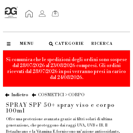
0
MENU
CATEGORIE
RICERCA
Si comunica che le spedizioni degli ordini sono sospese
dal 28/07/2026 al 23/08/2026 compresi. Gli ordini
ricevuti dal 28/07/2026 in poi verranno presi in carico
dal 24/08/2026.
Indietro
COSMETICI > CORPO
SPRAY SPF 50+ spray viso e corpo
100ml
Offre una protezione avanzata grazie ai filtri solari di ultima
generazione, che proteggono dai raggi UVA, UVB e IR. Il
Betaglucano e la Vitamina E forniscono un’azione antiossidante,