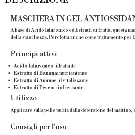
MASCHERA IN GEL ANTIOSSIDA
A base di Acido Ialuronico ed Estratti di frutta, questa m
della stanchezza. Percfetta anche come trattamento per l
Principi attivi
Acido Ialuronico
: idratante
Estratto di Banana
: nutrientente
Estratto di Ananas
: rivitalizzante
Estratto di Pesca
: rinfrescante
Utilizzo
Applicare sulla pelle pulita dalla detersione del mattino,
Consigli per l'uso