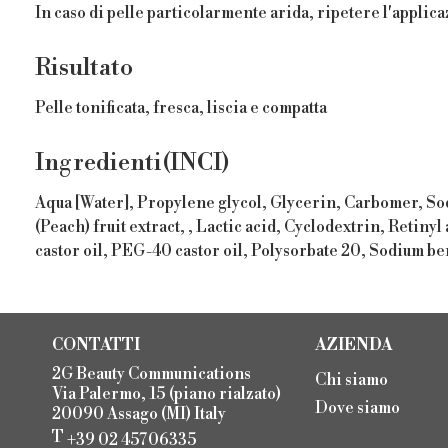
In caso di pelle particolarmente arida, ripetere l'appli
Risultato
Pelle tonificata, fresca, liscia e compatta
Ingredienti(INCI)
Aqua [Water], Propylene glycol, Glycerin, Carbomer, Sod
(Peach) fruit extract, , Lactic acid, Cyclodextrin, Reti
castor oil, PEG-40 castor oil, Polysorbate 20, Sodium 
CONTATTI
AZIENDA
2G Beauty Communications
Chi siamo
Via Palermo, 15 (piano rialzato)
Dove siamo
20090 Assago (MI) Italy
T
+39 02 45706335