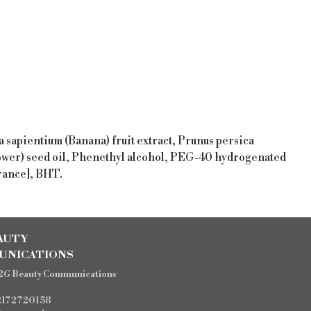
 sapientium (Banana) fruit extract, Prunus persica
nflower) seed oil, Phenethyl alcohol, PEG-40 hydrogenated
rance], BHT.
AUTY
UNICATIONS
2G Beauty Communications
12172720158