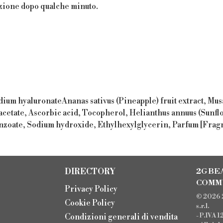
cazione dopo qualche minuto.
ium hyaluronateAnanas sativus (Pineapple) fruit extract, Musa
nyl acetate, Ascorbic acid, Tocopherol, Helianthus annuus (Su
benzoate, Sodium hydroxide, Ethylhexylglycerin, Parfum [Frag
DIRECTORY
2G BE
COMM
Privacy Policy
© 2026 
Cookie Policy
s.r.l.
- P.IVA 
Condizioni generali di vendita