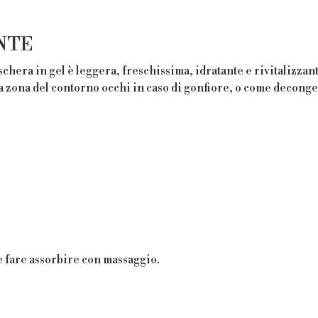
NTE
aschera in gel è leggera, freschissima, idratante e rivitalizzan
a zona del contorno occhi in caso di gonfiore, o come decong
 e fare assorbire con massaggio.