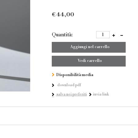
€
44,00
Quantità:
Aggiungi nel carrello
Vedi carrello
Disponibilità media
download pdf
salva nei preferiti
invia link