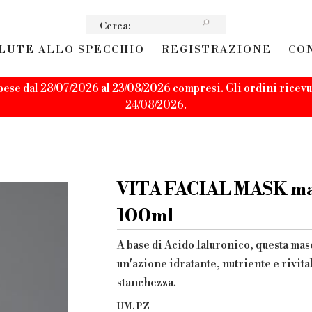
LUTE ALLO SPECCHIO
REGISTRAZIONE
CO
pese dal 28/07/2026 al 23/08/2026 compresi. Gli ordini ricevut
24/08/2026.
VITA FACIAL MASK masc
100ml
A base di Acido Ialuronico, questa mas
un'azione idratante, nutriente e rivita
stanchezza.
UM. PZ