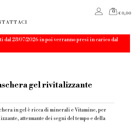
0
€ 0,00
NTATTACI
i dal 28/07/2026 in poi verranno presi in carico dal
hera gel rivitalizzante
chera in gel è ricca di minerali e Vitamine, per
lizzante, attenuante dei segni del tempo e della