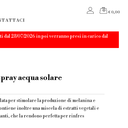
0
€ 0,00
NTATTACI
i dal 28/07/2026 in poi verranno presi in carico dal
ray acqua solare
ulata per stimolare la produzione di melanina e
tiene inoltre una miscela di estratti vegetali e
atanti, che la rendono perfetta per rinfres