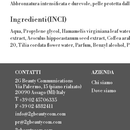
Abbronzatura intensificata e durevole, pelle protetta dal
Ingredienti(INCI)
Aqua, Propylene glycol, Hamamelis virginiana leaf water,
extract, Aesculus hippocastanum seed extract, Coffea ara
20, Tilia cordata flower water, Parfum, Benzyl alcohol,
CONTATTI
AZIENDA
2G Beauty Communications
Chi siamo
Via Palermo, 15 (piano rialzato)
Dove siamo
20090 Assago (MI) Italy
T
+39 02 45706335
F +39 02 4882411
info@2gbeautycom.com
pr@2gbeautycom.com