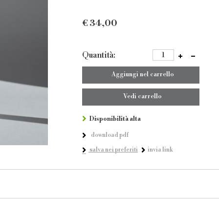
€
34,00
Quantità:
Aggiungi nel carrello
Vedi carrello
Disponibilità alta
download pdf
salva nei preferiti
invia link