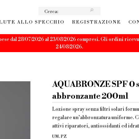
LUTE ALLO SPECCHIO
REGISTRAZIONE
CO
pese dal 28/07/2026 al 23/08/2026 compresi. Gli ordini ricevut
24/08/2026.
AQUABRONZE SPF 0 sp
abbronzante 200ml
Lozione spray senza filtri solari form
regalare un’abbronzatura uniforme. Con
attivi riparatori, antiossidanti ed idr
UM. PZ