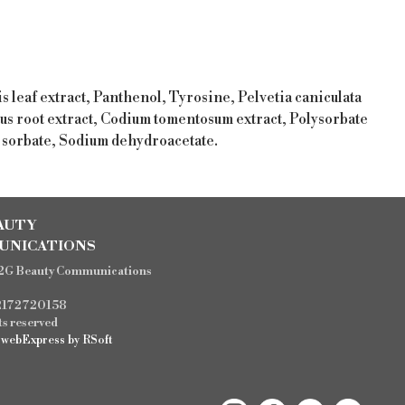
 leaf extract, Panthenol, Tyrosine, Pelvetia caniculata
atus root extract, Codium tomentosum extract, Polysorbate
m sorbate, Sodium dehydroacetate.
AUTY
UNICATIONS
2G Beauty Communications
12172720158
hts reserved
d
webExpress
by
RSoft