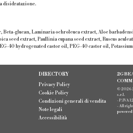
la disidratazione.
 Beta-glucan, Laminaria ochroleuca extract, Aloe barbadensis
bica seed extract, Paullinia cupana seed extract, Ruscus acule
 PEG-40 hydrogenated castor oil, PEG-40 castor oil, Potassiu
DIRECTORY
2G BE
COMM
Privacy Policy
© 2026 
Cookie Policy
s.r.l.
- P.IVA 
Condizioni generali di vendita
- All rig
Note legali
powere
Accessibilità