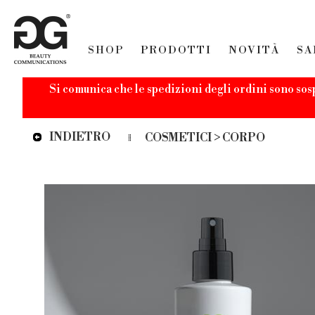
SHOP
PRODOTTI
NOVITÀ
SA
Si comunica che le spedizioni degli ordini sono sos
INDIETRO
COSMETICI > CORPO