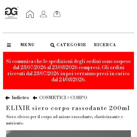
0
MENU
CATEGORIE
RICERCA
Si comunica che le spedizioni degli ordini sono sospese
dal 28/07/2026 al 23/08/2026 compresi. Gli ordini
ricevuti dal 28/07/2026 in poi verranno presi in carico
dal 24/08/2026.
Indietro
COSMETICI > CORPO
ELIXIR siero corpo rassodante 200ml
Siero oleoso per il corpo ad azione rassodante, elasticizzante e
nutriente.