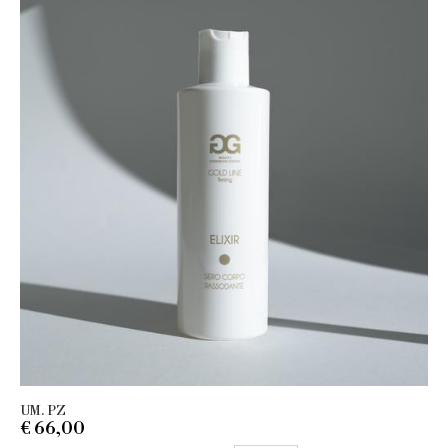
UM. PZ
€
66,00