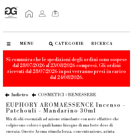
0
MENU
CATEGORIE
RICERCA
Si comunica che le spedizioni degli ordini sono sospese
dal 28/07/2026 al 23/08/2026 compresi. Gli ordini
ricevuti dal 28/07/2026 in poi verranno presi in carico
dal 24/08/2026.
Indietro
COSMETICI > BENESSERE
EUPHORY AROMAESSENCE Incenso -
Patchouli - Mandarino 30ml
Mix di olii essenziali ad azione stimolante con note olfattive che
colpiscono coloro i quali hanno bisogno di una forte dose di
energia. Questo Aroma stimola forza, concentrazione, grinta.