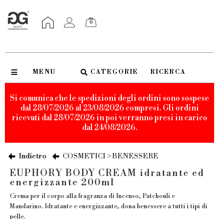
0
MENU
CATEGORIE
RICERCA
Si comunica che le spedizioni degli ordini sono sospese
dal 28/07/2026 al 23/08/2026 compresi. Gli ordini
ricevuti dal 28/07/2026 in poi verranno presi in carico
dal 24/08/2026.
Indietro
COSMETICI > BENESSERE
EUPHORY BODY CREAM idratante ed
energizzante 200ml
Crema per il corpo alla fragranza di Incenso, Patchouli e
Mandarino. Idratante e energizzante, dona benessere a tutti i tipi di
pelle.