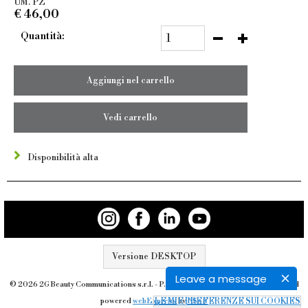
UM. PZ
€
46,00
Quantità:
Aggiungi nel carrello
Vedi carrello
Disponibilità alta
Versione DESKTOP
Leave a message
© 2026 2G Beauty Communications s.r.l. - P.IVA 12172720158 - All rights reserved
LE MIE PREFERENZE SUI COOKIES
powered
webExpress
by
RSoft