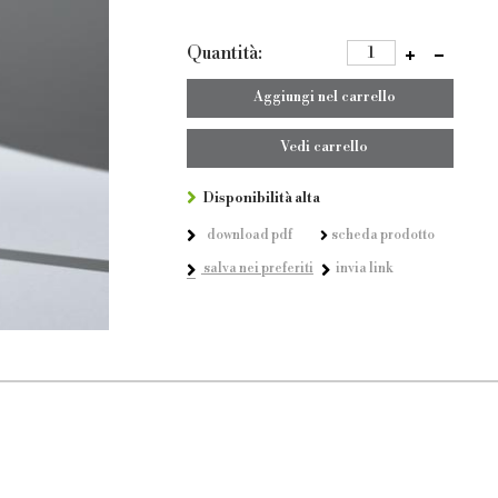
Quantità:
Aggiungi nel carrello
Vedi carrello
Disponibilità alta
download pdf
scheda prodotto
salva nei preferiti
invia link