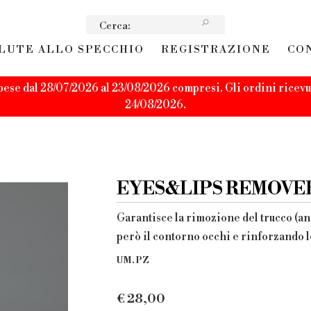
LUTE ALLO SPECCHIO
REGISTRAZIONE
CO
pese dal 28/07/2026 al 23/08/2026 compresi. Gli ordini ricevut
24/08/2026.
EYES&LIPS REMOVER s
Garantisce la rimozione del trucco (a
però il contorno occhi e rinforzando le
UM. PZ
€
28,00