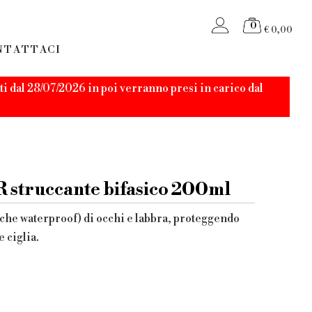
0
€ 0,00
NTATTACI
i dal 28/07/2026 in poi verranno presi in carico dal
truccante bifasico 200ml
nche waterproof) di occhi e labbra, proteggendo
 ciglia.