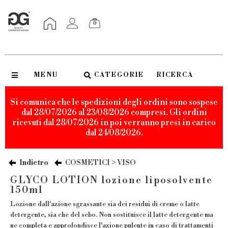
0
MENU
CATEGORIE
RICERCA
Si comunica che le spedizioni degli ordini sono sospese
dal 28/07/2026 al 23/08/2026 compresi. Gli ordini
ricevuti dal 28/07/2026 in poi verranno presi in carico
dal 24/08/2026.
Indietro
COSMETICI > VISO
GLYCO LOTION lozione liposolvente
150ml
Lozione dall'azione sgrassante sia dei residui di creme o latte
detergente, sia che del sebo. Non sostituisce il latte detergente ma
ne completa e approfondisce l'azione pulente in caso di trattamenti