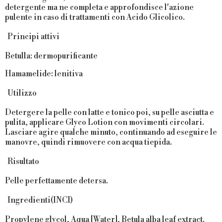
detergente ma ne completa e approfondisce l'azione
pulente in caso di trattamenti con Acido Glicolico.
Principi attivi
Betulla
: dermopurificante
Hamamelide
: lenitiva
Utilizzo
Detergere la pelle con latte e tonico poi, su pelle asciutta e
pulita, applicare Glyco Lotion con movimenti circolari.
Lasciare agire qualche minuto, continuando ad eseguire le
manovre, quindi rimuovere con acqua tiepida.
Risultato
Pelle perfettamente detersa.
Ingredienti(INCI)
Propylene glycol, Aqua [Water], Betula alba leaf extract.