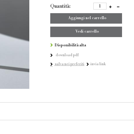
Quantità:
Aggiungi nel carrello
Vedi carrello
Disponibilità alta
download pdf
salva nei preferiti
invia link