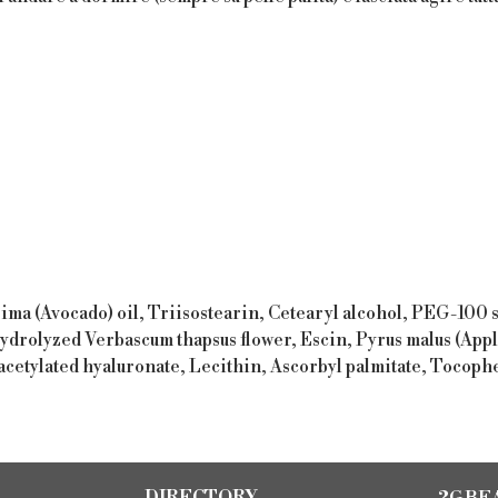
sima (Avocado) oil, Triisostearin, Cetearyl alcohol, PEG-100
drolyzed Verbascum thapsus flower, Escin, Pyrus malus (Apple
cetylated hyaluronate, Lecithin, Ascorbyl palmitate, Tocoph
2G BE