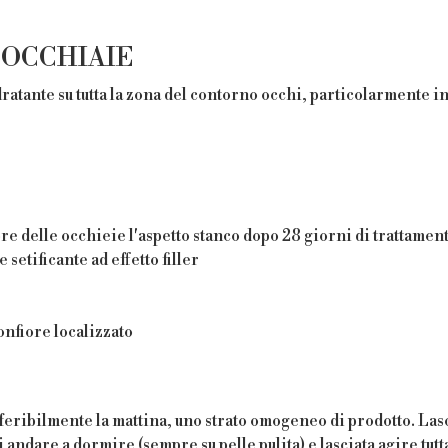
 OCCHIAIE
ratante su tutta la zona del contorno occhi, particolarmente in
lore delle occhieie l'aspetto stanco dopo 28 giorni di trattamen
e setificante ad effetto filler
onfiore localizzato
referibilmente la mattina, uno strato omogeneo di prodotto. La
andare a dormire (sempre su pelle pulita) e lasciata agire tutta