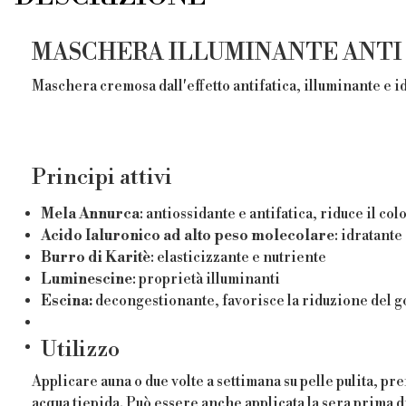
MASCHERA ILLUMINANTE ANTI
Maschera cremosa dall'effetto antifatica, illuminante e id
Principi attivi
Mela Annurca
: antiossidante e antifatica, riduce il co
Acido Ialuronico ad alto peso molecolare
: idratante 
Burro di Karitè
: elasticizzante e nutriente
Luminescine
: proprietà illuminanti
Escina:
decongestionante, favorisce la riduzione del g
Utilizzo
Applicare auna o due volte a settimana su pelle pulita, p
acqua tiepida. Può essere anche applicata la sera prima di 