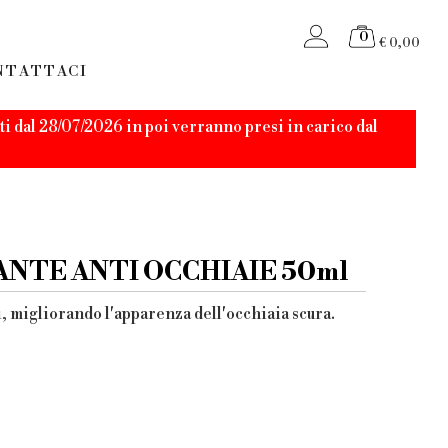
0
€ 0,00
NTATTACI
i dal 28/07/2026 in poi verranno presi in carico dal
NTE ANTI OCCHIAIE 50ml
i, migliorando l'apparenza dell'occhiaia scura.