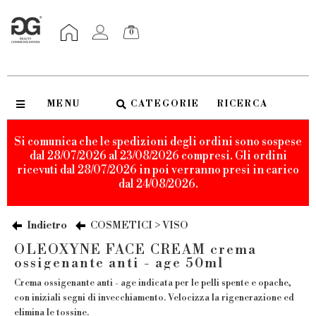
0
MENU
CATEGORIE
RICERCA
Si comunica che le spedizioni degli ordini sono sospese
dal 28/07/2026 al 23/08/2026 compresi. Gli ordini
ricevuti dal 28/07/2026 in poi verranno presi in carico
dal 24/08/2026.
Indietro
COSMETICI > VISO
OLEOXYNE FACE CREAM crema
ossigenante anti - age 50ml
Crema ossigenante anti - age indicata per le pelli spente e opache,
con iniziali segni di invecchiamento. Velocizza la rigenerazione ed
elimina le tossine.