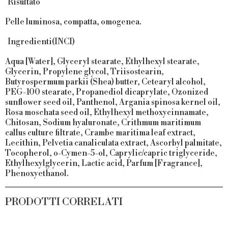
Risultato
Pelle luminosa, compatta, omogenea.
Ingredienti(INCI)
Aqua [Water], Glyceryl stearate, Ethylhexyl stearate,
Glycerin, Propylene glycol, Triisostearin,
Butyrospermum parkii (Shea) butter, Cetearyl alcohol,
PEG-100 stearate, Propanediol dicaprylate, Ozonized
sunflower seed oil, Panthenol, Argania spinosa kernel oil,
Rosa moschata seed oil, Ethylhexyl methoxycinnamate,
Chitosan, Sodium hyaluronate, Crithmum maritimum
callus culture filtrate, Crambe maritima leaf extract,
Lecithin, Pelvetia canaliculata extract, Ascorbyl palmitate,
Tocopherol, o-Cymen-5-ol, Caprylic/capric triglyceride,
Ethylhexylglycerin, Lactic acid, Parfum [Fragrance],
Phenoxyethanol.
PRODOTTI CORRELATI