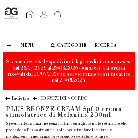
0
MENU
CATEGORIE
RICERCA
Si comunica che le spedizioni degli ordini sono sospese
dal 28/07/2026 al 23/08/2026 compresi. Gli ordini
ricevuti dal 28/07/2026 in poi verranno presi in carico
dal 24/08/2026.
Indietro
COSMETICI > CORPO
PLUS BRONZE CREAM Spf 0 crema
stimolatrice di Melanina 200ml
Specifica formulazione senza filtri, consigliata nelle settimane che
precedono l’esposizione al sole, per stimolare la naturale
produzione di melanina, prevenendo scottature solari e