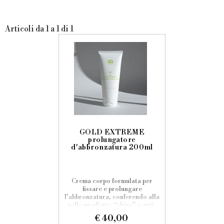
Articoli da 1 a 1 di 1
GOLD EXTREME
prolungatore
d'abbronzatura 200ml
Crema corpo formulata per
fissare e prolungare
l’abbronzatura, conferendo alla
pelle un effetto “shine” e anti-
age. È ideale per mantenere un
€ 40,00
colorito sano e luminoso anche