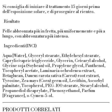
Si consiglia di iniziare il trattamento 15 giorni prima
dell'esposizione solare, e di proseguire al rientro.
Risultato
Pelle abbronzata più in fretta, più uniformemente e più a
lungo, con abbronzatura più intensa.
Ingredienti(INCI)
Aqua [Water], Glyceryl stearate, Ethylehexyl stearate,
Caprylic/capric triglyceride, Glycerin, Cetearyl alcohol,
Glycine soja (Soybean) oil, Propylene glycol, Panthenol,
Tocopheryl acetate, Laminaria ochroleuca extract,
Betaglucan, Daucus carota sativa (Carrot) root extract,
Tyrosine, Zea mays (Corn) germ oil, Lecithin, Ascorbyl
palmitate, Tocopherol, PEG-100 stearate, Stearyl alcohol,
Propanediol dicaprylate, Phenoxyethanol, Parfum
[Fragrance], o-Cymen-5-ol.
PRODOTTI CORRELATI