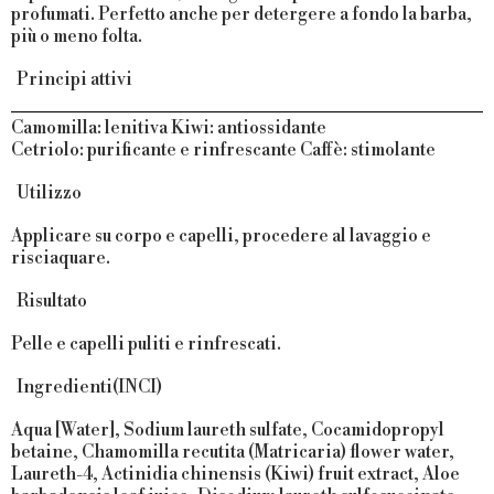
profumati. Perfetto anche per detergere a fondo la barba,
più o meno folta.
Principi attivi
Camomilla
: lenitiva
Kiwi
: antiossidante
Cetriolo
: purificante e rinfrescante
Caffè
: stimolante
Utilizzo
Applicare su corpo e capelli, procedere al lavaggio e
risciaquare.
Risultato
Pelle e capelli puliti e rinfrescati.
Ingredienti(INCI)
Aqua [Water], Sodium laureth sulfate, Cocamidopropyl
betaine, Chamomilla recutita (Matricaria) flower water,
Laureth-4, Actinidia chinensis (Kiwi) fruit extract, Aloe