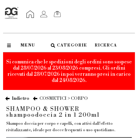
0
MENU
CATEGORIE
RICERCA
Si comunica che le spedizioni degli ordini sono sospese
dal 28/07/2026 al 23/08/2026 compresi. Gli ordini
ricevuti dal 28/07/2026 in poi verranno presi in carico
dal 24/08/2026.
Indietro
COSMETICI > CORPO
SHAMPOO & SHOWER
shampoodoccia 2 in 1 200ml
Shampoo doccia per corpo e capelli, con attivi dall'effetto
rivitalizzante, ideale per docce frequenti o uso quotidiano.