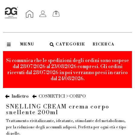
0
MENU
CATEGORIE
RICERCA
Si comunica che le spedizioni degli ordini sono sospese
dal 28/07/2026 al 23/08/2026 compresi. Gli ordini
ricevuti dal 28/07/2026 in poi verranno presi in carico
dal 24/08/2026.
Indietro
COSMETICI > CORPO
SNELLING CREAM crema corpo
snellente 200ml
Trattamento rivitalizzante, idratante, stimolante del metabolismo,
per la riduzione degli accumuli adiposi. Perfetta per ogni età e tipo
di pelle.