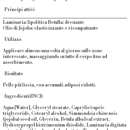
Principi attivi
Laminaria
: lipolitica
Betulla
: drenante
Olio di Jojoba
: elasticizzante e ricompattante
Utilizzo
Applicare almeno una volta al giorno sulle zone
interessate, massaggiando su tutto il corpo fino ad
assorbimento.
Risultato
Pelle più liscia, con accumuli adiposi ridotti.
Ingredienti(INCI)
Aqua [Water], Glyceryl stearate, Caprylic/capric
triglyceride, Cetearyl alcohol, Simmondsia chinensis
(jojoba) seed oil, Glycerin, Betula alba leaf extract,
Hydroxypropyl bistrimonium diiodide, Laminaria digitata