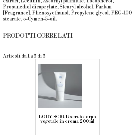
extract, Lecithin, Ascorbyl palmitate, Tocopherol,
Propanediol dicaprylate, Stearyl alcohol, Parfum
[Fragrance], Phenoxyethanol, Propylene glycol, PEG-100
stearate, o-Cymen-5-oil.
PRODOTTI CORRELATI
Articoli da 1 a 3 di 3
ING CREAM
BODY SCRUB scrub corpo
HYDRATATI
ficante 200ml
vegetale in crema 200ml
crema corpo
200