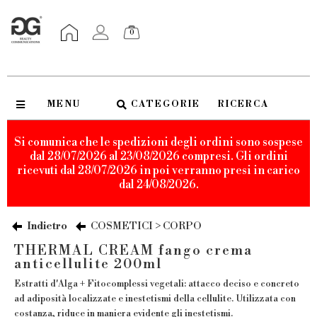
0
MENU
CATEGORIE
RICERCA
Si comunica che le spedizioni degli ordini sono sospese
dal 28/07/2026 al 23/08/2026 compresi. Gli ordini
ricevuti dal 28/07/2026 in poi verranno presi in carico
dal 24/08/2026.
Indietro
COSMETICI > CORPO
THERMAL CREAM fango crema
anticellulite 200ml
Estratti d'Alga + Fitocomplessi vegetali: attacco deciso e concreto
ad adiposità localizzate e inestetismi della cellulite. Utilizzata con
costanza, riduce in maniera evidente gli inestetismi.