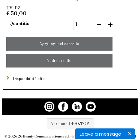
UM. PZ
€
50,00
Quantità:
Aggiungi nel carrello
Vedi carrello
Disponibilità alta
Versione DESKTOP
Leave a message
© 2026 2G Beauty Communications s.r.l. - P.IVA 12172720158 - All rights reserved