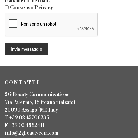
trattamento dei dati.
Consenso Privacy
Invia messaggio
CONTATTI
2G Beauty Communications
Via Palermo, 15 (piano rialzato)
20090 Assago (MI) Italy
T +39 02 45706335
F +39 02 4882411
info@2gbeautycom.com