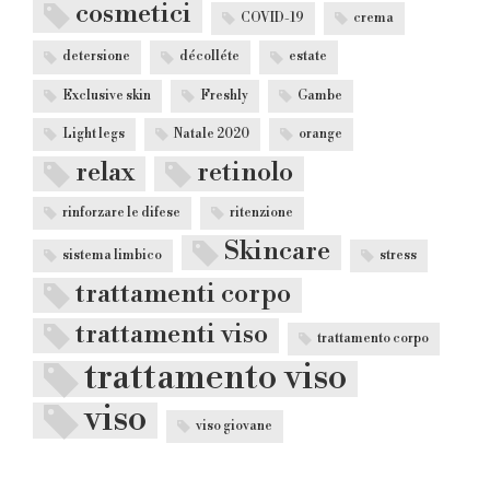
cosmetici
COVID-19
crema
detersione
décolléte
estate
Exclusive skin
Freshly
Gambe
Light legs
Natale 2020
orange
relax
retinolo
rinforzare le difese
ritenzione
Skincare
sistema limbico
stress
trattamenti corpo
trattamenti viso
trattamento corpo
trattamento viso
viso
viso giovane