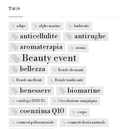
TAGS
adipe
alghe marine
Ambiente
anticellulite
antirughe
aromaterapia
atonia
Beauty event
bellezza
Bende drenanti
Bende snellenti
Bende tonificanti
benessere
biomarine
catalogo 2020 2G
Circolazione sanguigna
coenzima Q10
corpo
cosmesi polisensoriale
cosmeticheria naturale